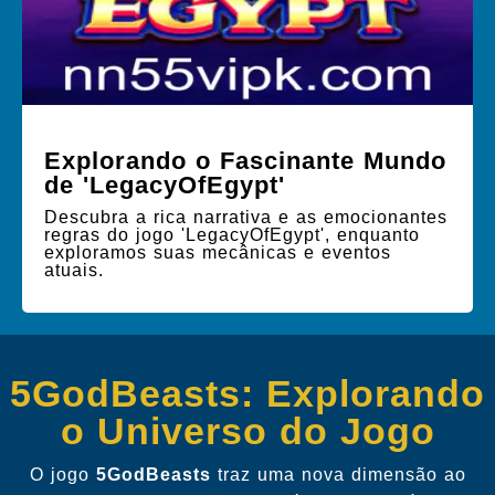
Explorando o Fascinante Mundo
de 'LegacyOfEgypt'
Descubra a rica narrativa e as emocionantes
regras do jogo 'LegacyOfEgypt', enquanto
exploramos suas mecânicas e eventos
atuais.
5GodBeasts: Explorando
o Universo do Jogo
O jogo
5GodBeasts
traz uma nova dimensão ao