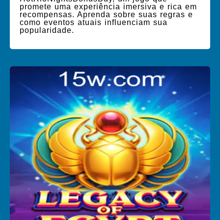
promete uma experiência imersiva e rica em
recompensas. Aprenda sobre suas regras e
como eventos atuais influenciam sua
popularidade.