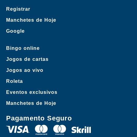
Registrar
Manchetes de Hoje
Google
Bingo online
Jogos de cartas
Jogos ao vivo
Roleta
Eventos exclusivos
Manchetes de Hoje
Pagamento Seguro