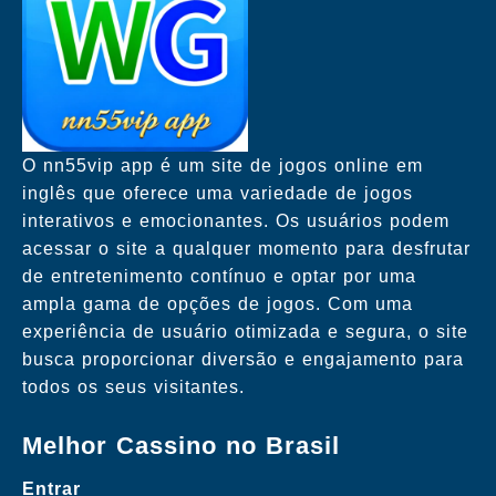
O nn55vip app é um site de jogos online em
inglês que oferece uma variedade de jogos
interativos e emocionantes. Os usuários podem
acessar o site a qualquer momento para desfrutar
de entretenimento contínuo e optar por uma
ampla gama de opções de jogos. Com uma
experiência de usuário otimizada e segura, o site
busca proporcionar diversão e engajamento para
todos os seus visitantes.
Melhor Cassino no Brasil
Entrar