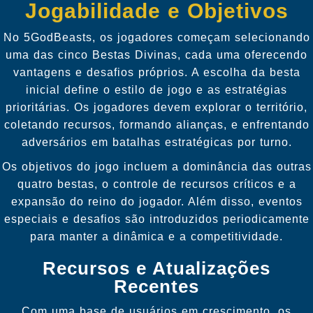
Jogabilidade e Objetivos
No 5GodBeasts, os jogadores começam selecionando
uma das cinco Bestas Divinas, cada uma oferecendo
vantagens e desafios próprios. A escolha da besta
inicial define o estilo de jogo e as estratégias
prioritárias. Os jogadores devem explorar o território,
coletando recursos, formando alianças, e enfrentando
adversários em batalhas estratégicas por turno.
Os objetivos do jogo incluem a dominância das outras
quatro bestas, o controle de recursos críticos e a
expansão do reino do jogador. Além disso, eventos
especiais e desafios são introduzidos periodicamente
para manter a dinâmica e a competitividade.
Recursos e Atualizações
Recentes
Com uma base de usuários em crescimento, os