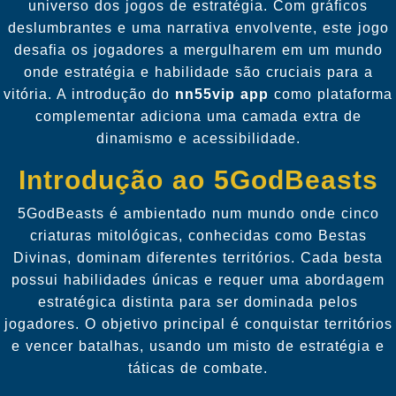
universo dos jogos de estratégia. Com gráficos
deslumbrantes e uma narrativa envolvente, este jogo
desafia os jogadores a mergulharem em um mundo
onde estratégia e habilidade são cruciais para a
vitória. A introdução do
nn55vip app
como plataforma
complementar adiciona uma camada extra de
dinamismo e acessibilidade.
Introdução ao 5GodBeasts
5GodBeasts é ambientado num mundo onde cinco
criaturas mitológicas, conhecidas como Bestas
Divinas, dominam diferentes territórios. Cada besta
possui habilidades únicas e requer uma abordagem
estratégica distinta para ser dominada pelos
jogadores. O objetivo principal é conquistar territórios
e vencer batalhas, usando um misto de estratégia e
táticas de combate.