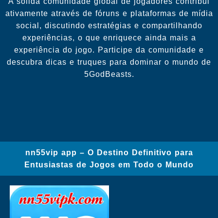
A sólida comunidade global de jogadores contribui
ativamente através de fóruns e plataformas de mídia
social, discutindo estratégias e compartilhando
experiências, o que enriquece ainda mais a
experiência do jogo. Participe da comunidade e
descubra dicas e truques para dominar o mundo de
5GodBeasts.
nn55vip app – O Destino Definitivo para
Entusiastas de Jogos em Todo o Mundo