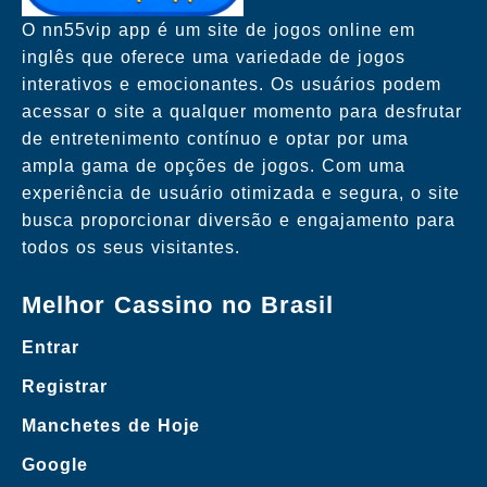
O nn55vip app é um site de jogos online em
inglês que oferece uma variedade de jogos
interativos e emocionantes. Os usuários podem
acessar o site a qualquer momento para desfrutar
de entretenimento contínuo e optar por uma
ampla gama de opções de jogos. Com uma
experiência de usuário otimizada e segura, o site
busca proporcionar diversão e engajamento para
todos os seus visitantes.
Melhor Cassino no Brasil
Entrar
Registrar
Manchetes de Hoje
Google