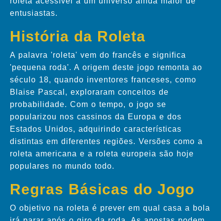
roleta acessível a um universo ainda maior de
entusiastas.
História da Roleta
A palavra 'roleta' vem do francês e significa
'pequena roda'. A origem deste jogo remonta ao
século 18, quando inventores franceses, como
Blaise Pascal, exploraram conceitos de
probabilidade. Com o tempo, o jogo se
popularizou nos cassinos da Europa e dos
Estados Unidos, adquirindo características
distintas em diferentes regiões. Versões como a
roleta americana e a roleta europeia são hoje
populares no mundo todo.
Regras Básicas do Jogo
O objetivo na roleta é prever em qual casa a bola
irá parar após o giro da roda. As apostas podem