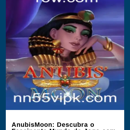
AnubisMoon: Descubra o