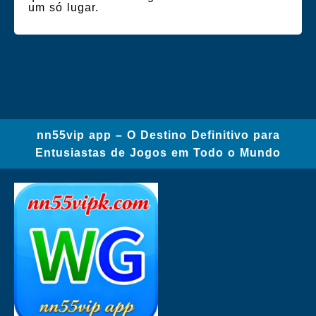
um só lugar.
nn55vip app – O Destino Definitivo para
Entusiastas de Jogos em Todo o Mundo