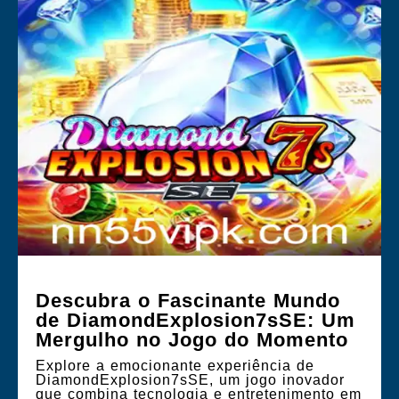
Descubra o Fascinante Mundo
de DiamondExplosion7sSE: Um
Mergulho no Jogo do Momento
Explore a emocionante experiência de
DiamondExplosion7sSE, um jogo inovador
que combina tecnologia e entretenimento em