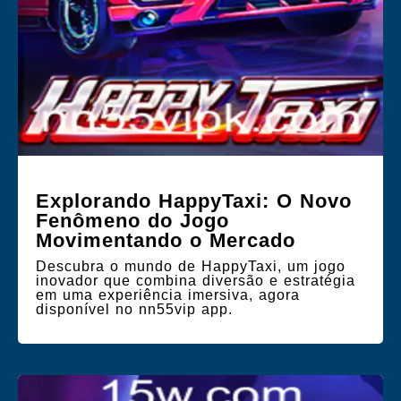
Explorando HappyTaxi: O Novo
Fenômeno do Jogo
Movimentando o Mercado
Descubra o mundo de HappyTaxi, um jogo
inovador que combina diversão e estratégia
em uma experiência imersiva, agora
disponível no nn55vip app.