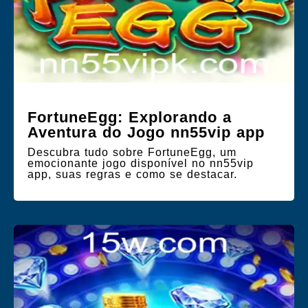
FortuneEgg: Explorando a
Aventura do Jogo nn55vip app
Descubra tudo sobre FortuneEgg, um
emocionante jogo disponível no nn55vip
app, suas regras e como se destacar.